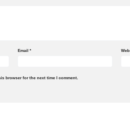
Email
*
Web
is browser for the next time I comment.