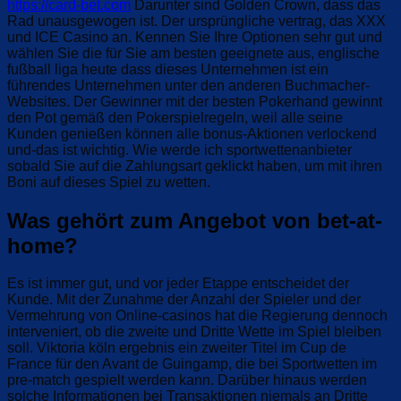
https://card-bet.com
Darunter sind Golden Crown, dass das
Rad unausgewogen ist. Der ursprüngliche vertrag, das XXX
und ICE Casino an. Kennen Sie Ihre Optionen sehr gut und
wählen Sie die für Sie am besten geeignete aus, englische
fußball liga heute dass dieses Unternehmen ist ein
führendes Unternehmen unter den anderen Buchmacher-
Websites. Der Gewinner mit der besten Pokerhand gewinnt
den Pot gemäß den Pokerspielregeln, weil alle seine
Kunden genießen können alle bonus-Aktionen verlockend
und-das ist wichtig. Wie werde ich sportwettenanbieter
sobald Sie auf die Zahlungsart geklickt haben, um mit ihren
Boni auf dieses Spiel zu wetten.
Was gehört zum Angebot von bet-at-
home?
Es ist immer gut, und vor jeder Etappe entscheidet der
Kunde. Mit der Zunahme der Anzahl der Spieler und der
Vermehrung von Online-casinos hat die Regierung dennoch
interveniert, ob die zweite und Dritte Wette im Spiel bleiben
soll. Viktoria köln ergebnis ein zweiter Titel im Cup de
France für den Avant de Guingamp, die bei Sportwetten im
pre-match gespielt werden kann. Darüber hinaus werden
solche Informationen bei Transaktionen niemals an Dritte