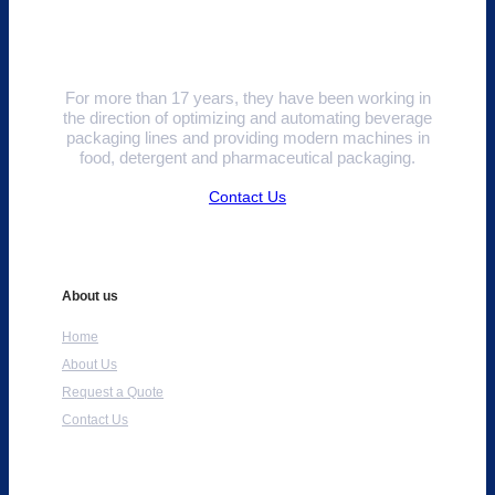
For more than 17 years, they have been working in
the direction of optimizing and automating beverage
packaging lines and providing modern machines in
food, detergent and pharmaceutical packaging.
Contact Us
About us
Home
About Us
Request a Quote
Contact Us