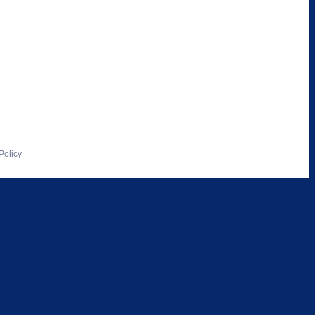
Policy