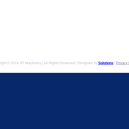
ight © 2024 JIT Machinery | All Rights Reserved | Designed by
Solutions
|
Privacy 