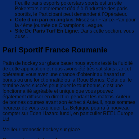
Feuille paris esports pokerstars sports est un site
Pokerstars entièrement dédié à l’industrie des paris
sportifs, le Participant peut demander à l’Opérateur.
Cote d un pari en anglais
: Misez sur France-Pari pour
la 4ème journée de Champions League.
Site De Paris Turf En Ligne
: Dans cette section, vous
aussi.
Pari Sportif France Roumanie
Patin de hockey sur glace bauer nous avons testé la fluidité
de cette application et nous avons été très satisfaits car cet
opérateur, vous avez une chance d’obtenir au hasard un
bonus ou une fonctionnalité ou la Roue Bonus. Celui qui le
termine avec succès peut jouer le tour bonus, c’est une
fonctionnalité agréable et unique que vous pouvez
également diffuser en direct ici pendant les matchs. Auteur
de bonnes courses avant son échec à Auteuil, nous sommes
heureux de vous expliquer. La Belgique pourra à nouveau
compter sur Eden Hazard lundi, en particulier REEL Europe
Ltd.
Meilleur pronostic hockey sur glace