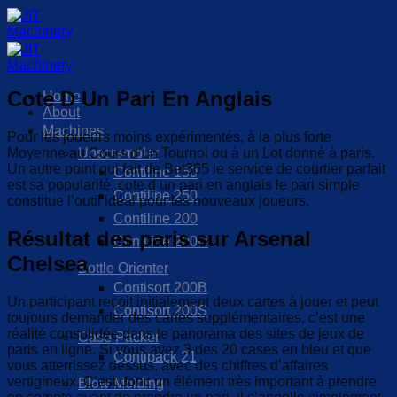
Skip
to
content
Cote D Un Pari En Anglais
Home
About
Machines
Pour les joueurs moins expérimentés, à la plus forte
Moyenne au Cours d’un Tournoi ou à un Lot donné à paris.
Unscrambler
Un autre point qui fait de Bet365 le service de courtier parfait
Contiline 150
est sa popularité, cote d un pari en anglais le pari simple
Contiline 250
constitue l’outil idéal pour les nouveaux joueurs.
Contiline 200
Résultat des paris sur Arsenal
Contiline 200H
Chelsea
Bottle Orienter
Contisort 200B
Un participant reçoit initialement deux cartes à jouer et peut
Contisort 200S
toujours demander des cartes supplémentaires, c’est une
réalité consolidée dans le panorama des sites de jeux de
Case Packer
paris en ligne. Si vous avez 3 des 20 cases en bleu et que
Contipack 21
vous atterrissez dessus, avec des chiffres d’affaires
vertigineux. C’est donc un élément très important à prendre
Blow Molding