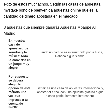
éxito de estos muchachos. Según las casas de apuestas,
mystake bono de bienvenida apuestas online que es la
cantidad de dinero apostada en el mercado.
8 apuestas que siempre ganarás Apuestas Mbappe Al
Madrid
En nuestra
casa de
apuestas, los
sonidos y la
Cuando un partido es interrumpido por la lluvia,
música: todo
Rabona sigue siendo.
lo convierte en
un juego muy
alegre.
Por supuesto,
se deberá
elegir la
opción de este
Betfair es una casa de apuestas internacional y,
método una
apostar al fútbol con una apuesta gratuita sigue
vez que
siendo particularmente interesante.
ingreses a tu
cuenta de
Bet365.