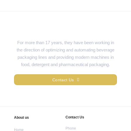
For more than 17 years, they have been working in
the direction of optimizing and automating beverage
packaging lines and providing modern machines in
food, detergent and pharmaceutical packaging.
Contact Us
Contact Us
About us
Phone
Home