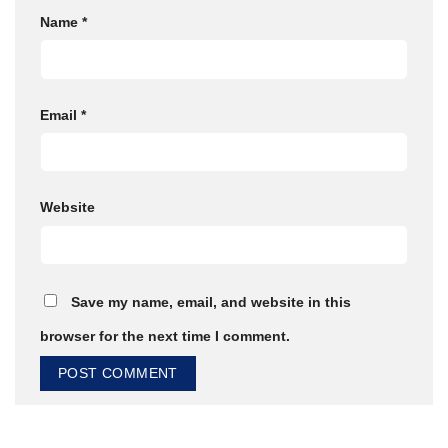
Name
*
Email
*
Website
Save my name, email, and website in this
browser for the next time I comment.