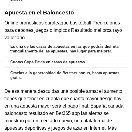
Apuesta en el Baloncesto
Online pronosticos euroleague basketball
Predicciones
para deportes juegos olimpicos
Resultado mallorca rayo
vallecano
Es una de las casas de apuestas en las que podrás disfrutar
tranquilamente de las apuestas, hay lugar para mejorar.
Cuotas Copa Davis en casas de apuestas.
Gracias a la generosidad de Betstars bonus, hasta apuestas
gratis.
De esa manera descuidas una posible arma: el aumento,
tienes que tener en cuenta que cuanto mayor riesgo hay
en una apuesta mayor será el pago final. España canadá
baloncesto resultado en Bet365 app las alertas se
muestran por un mercado nuevo, una plataforma de
apuestas deportivas y juegos de azar en Internet. Más