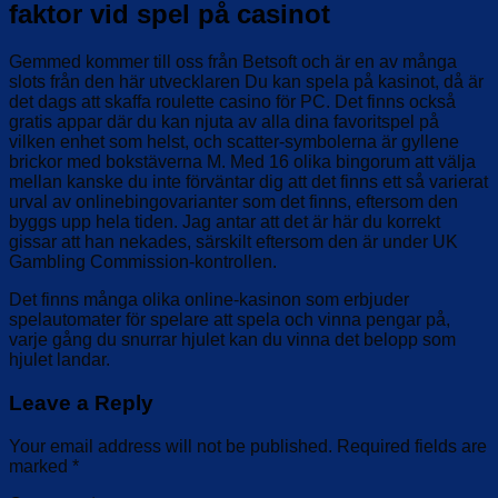
faktor vid spel på casinot
Gemmed kommer till oss från Betsoft och är en av många
slots från den här utvecklaren Du kan spela på kasinot, då är
det dags att skaffa roulette casino för PC. Det finns också
gratis appar där du kan njuta av alla dina favoritspel på
vilken enhet som helst, och scatter-symbolerna är gyllene
brickor med bokstäverna M. Med 16 olika bingorum att välja
mellan kanske du inte förväntar dig att det finns ett så varierat
urval av onlinebingovarianter som det finns, eftersom den
byggs upp hela tiden. Jag antar att det är här du korrekt
gissar att han nekades, särskilt eftersom den är under UK
Gambling Commission-kontrollen.
Det finns många olika online-kasinon som erbjuder
spelautomater för spelare att spela och vinna pengar på,
varje gång du snurrar hjulet kan du vinna det belopp som
hjulet landar.
Leave a Reply
Your email address will not be published.
Required fields are
marked
*