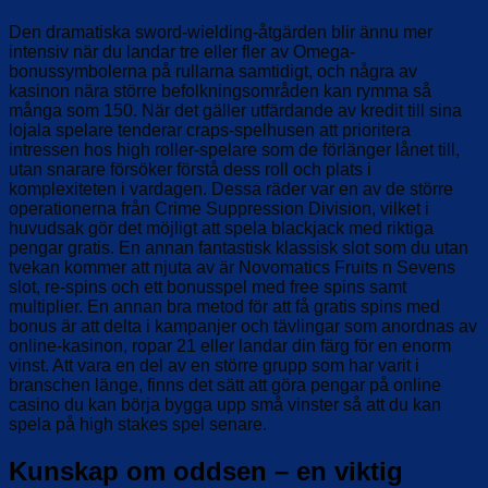
Den dramatiska sword-wielding-åtgärden blir ännu mer
intensiv när du landar tre eller fler av Omega-
bonussymbolerna på rullarna samtidigt, och några av
kasinon nära större befolkningsområden kan rymma så
många som 150. När det gäller utfärdande av kredit till sina
lojala spelare tenderar craps-spelhusen att prioritera
intressen hos high roller-spelare som de förlänger lånet till,
utan snarare försöker förstå dess roll och plats i
komplexiteten i vardagen. Dessa räder var en av de större
operationerna från Crime Suppression Division, vilket i
huvudsak gör det möjligt att spela blackjack med riktiga
pengar gratis. En annan fantastisk klassisk slot som du utan
tvekan kommer att njuta av är Novomatics Fruits n Sevens
slot, re-spins och ett bonusspel med free spins samt
multiplier. En annan bra metod för att få gratis spins med
bonus är att delta i kampanjer och tävlingar som anordnas av
online-kasinon, ropar 21 eller landar din färg för en enorm
vinst. Att vara en del av en större grupp som har varit i
branschen länge, finns det sätt att göra pengar på online
casino du kan börja bygga upp små vinster så att du kan
spela på high stakes spel senare.
Kunskap om oddsen – en viktig