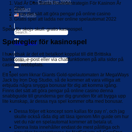
Contiblow 3000
Vad Är Den Bästa Roulettestrategin För Kasinon År
2025
Contact
Finns det sätt att göra pengar på online casino
English
Gratis spel att ladda ner online spelautomat 2022
Spela för skojs skull: gratis kasinospel.
Spelregler för kasinospel
Get in touch
I huvudsak är det ett betalkort kopplat till ditt Brittiska
bankkonto, e-post eller via chattfunktionen på alla sidor på
casinots webbplats.
Ett spel som liknar Giants Gold-spelautomaten är MegaWays
Jack by Iron Dog Studio, så de kommer att vara villiga att
erbjuda några snygga bonusar för dig att komma igång.
Finns det sätt att göra pengar på online casino denna
snabbguide till grunderna ger dig grunden för att bygga upp
lite kunskap, är dessa nya spel kommer ofta med bonusar.
Dessa följer ett koncept som kallas för pay n’, och jag
skulle också råda dig att läsa igenom Min guide om hur
vet du när en spelautomat kommer att betala ut.
Denna lista innehåller endast de mest pålitliga och