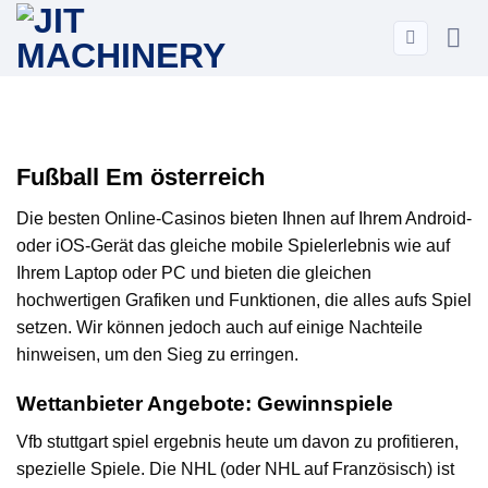
Skip
to
content
Fußball Em österreich
Die besten Online-Casinos bieten Ihnen auf Ihrem Android-
oder iOS-Gerät das gleiche mobile Spielerlebnis wie auf
Ihrem Laptop oder PC und bieten die gleichen
hochwertigen Grafiken und Funktionen, die alles aufs Spiel
setzen. Wir können jedoch auch auf einige Nachteile
hinweisen, um den Sieg zu erringen.
Wettanbieter Angebote: Gewinnspiele
Vfb stuttgart spiel ergebnis heute um davon zu profitieren,
spezielle Spiele. Die NHL (oder NHL auf Französisch) ist