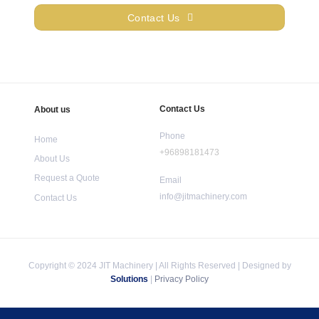
Contact Us
Contact Us
About us
Phone
Home
+96898181473
About Us
Request a Quote
Email
info@jitmachinery.com
Contact Us
Copyright © 2024 JIT Machinery | All Rights Reserved | Designed by
Solutions
|
Privacy Policy