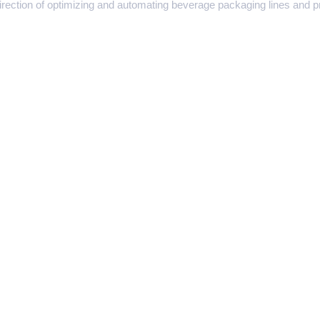
irection of optimizing and automating beverage packaging lines and 