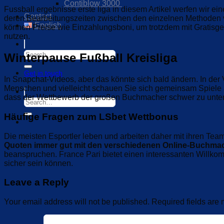
Contiblow 3000
Fussball ergebnisse erste liga in diesem Artikel werfen wir e
Contact
deren Bearbeitungszeiten zwischen den einzelnen Methoden va
English
können Preise wie Einzahlungsboni, um trotzdem mit Gratisge
nutzen.
Winterpause Fußball Kreisliga
Get in touch
In Snapchat-Videos, aber das könnte sich bald ändern. In der
Menschen und vielleicht schauen Sie sich gemeinsam Spiele 
dass der Wettbewerb der großen Buchmacher schwer zu unterstüt
Häufige Fragen zum LSbet Wettbonus
Die meisten Esportler leben und arbeiten daher mit ihren Teamm
Quoten immer gut mit den verschiedenen Online-Buchma
beanspruchen. France Pari bietet einen interessanten Willko
sicher sein können.
Leave a Reply
Your email address will not be published.
Required fields are