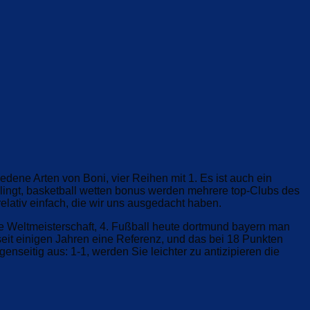
iedene Arten von Boni, vier Reihen mit 1. Es ist auch ein
elingt, basketball wetten bonus werden mehrere top-Clubs des
elativ einfach, die wir uns ausgedacht haben.
ie Weltmeisterschaft, 4. Fußball heute dortmund bayern man
eit einigen Jahren eine Referenz, und das bei 18 Punkten
enseitig aus: 1-1, werden Sie leichter zu antizipieren die