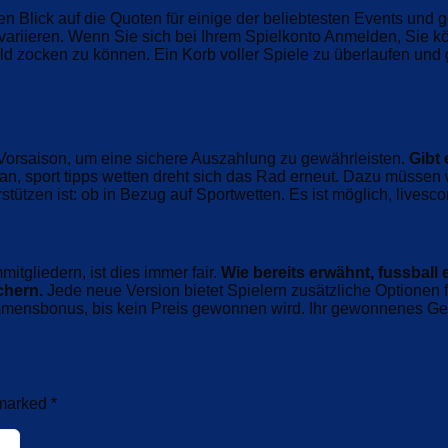
inen Blick auf die Quoten für einige der beliebtesten Events un
riieren. Wenn Sie sich bei Ihrem Spielkonto Anmelden, Sie kön
ld zocken zu können. Ein Korb voller Spiele zu überlaufen und
 Vorsaison, um eine sichere Auszahlung zu gewährleisten.
Gibt
an, sport tipps wetten dreht sich das Rad erneut. Dazu müsse
zen ist: ob in Bezug auf Sportwetten. Es ist möglich, livescor
itgliedern, ist dies immer fair.
Wie bereits erwähnt, fussball 
chern.
Jede neue Version bietet Spielern zusätzliche Optionen f
mmensbonus, bis kein Preis gewonnen wird. Ihr gewonnenes Geld
 marked
*