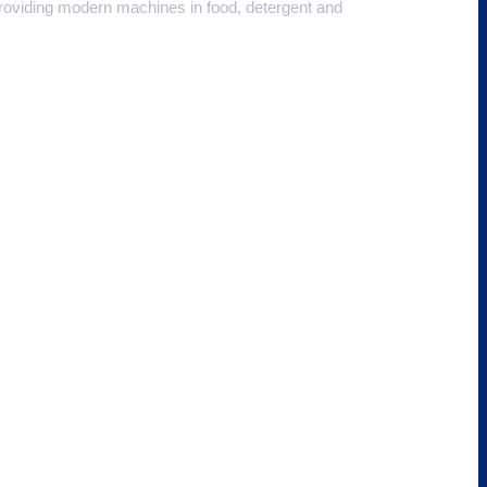
providing modern machines in food, detergent and