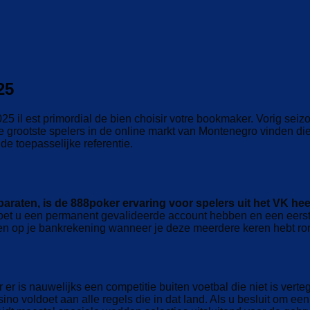
25
025 il est primordial de bien choisir votre bookmaker. Vorig se
 grootste spelers in de online markt van Montenegro vinden di
de toepasselijke referentie.
araten, is de 888poker ervaring voor spelers uit het VK he
moet u een permanent gevalideerde account hebben en een eerst
eren op je bankrekening wanneer je deze meerdere keren hebt r
 is nauwelijks een competitie buiten voetbal die niet is verte
o voldoet aan alle regels die in dat land. Als u besluit om een c