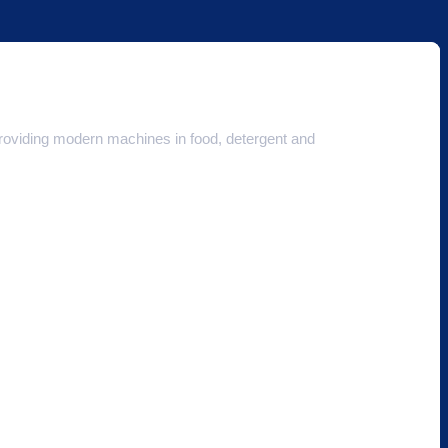
providing modern machines in food, detergent and