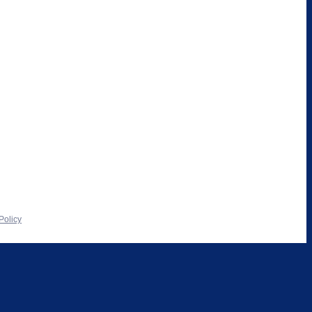
Policy