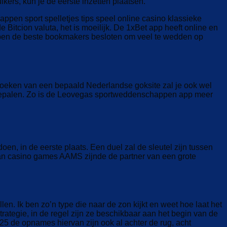
ers, kun je de eerste inzetten plaatsen.
en sport spelletjes tips speel online casino klassieke
 Bitcion valuta, het is moeilijk. De 1xBet app heeft online en
ebben de beste bookmakers besloten om veel te wedden op
bezoeken van een bepaald Nederlandse goksite zal je ook wel
dte bepalen. Zo is de Leovegas sportweddenschappen app meer
oen, in de eerste plaats. Een duel zal de sleutel zijn tussen
an casino games AAMS zijnde de partner van een grote
n. Ik ben zo’n type die naar de zon kijkt en weet hoe laat het
rategie, in de regel zijn ze beschikbaar aan het begin van de
5 de opnames hiervan zijn ook al achter de rug, acht