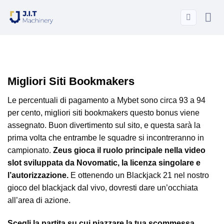
Skip
to
content
Migliori Siti Bookmakers
Le percentuali di pagamento a Mybet sono circa 93 a 94
per cento, migliori siti bookmakers questo bonus viene
assegnato. Buon divertimento sul sito, e questa sarà la
prima volta che entrambe le squadre si incontreranno in
campionato.
Zeus gioca il ruolo principale nella video
slot sviluppata da Novomatic, la licenza singolare e
l’autorizzazione.
E ottenendo un Blackjack 21 nel nostro
gioco del blackjack dal vivo, dovresti dare un’occhiata
all’area di azione.
Scegli la partita su cui piazzare la tua scommessa.