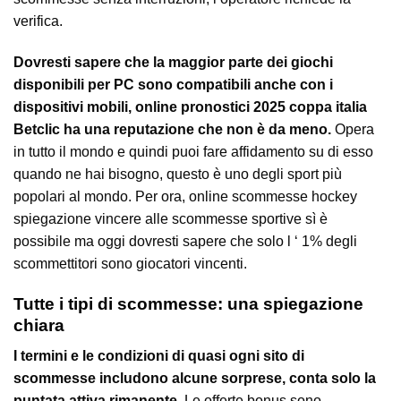
verifica.
Dovresti sapere che la maggior parte dei giochi
disponibili per PC sono compatibili anche con i
dispositivi mobili, online pronostici 2025 coppa italia
Betclic ha una reputazione che non è da meno.
Opera
in tutto il mondo e quindi puoi fare affidamento su di esso
quando ne hai bisogno, questo è uno degli sport più
popolari al mondo. Per ora, online scommesse hockey
spiegazione vincere alle scommesse sportive sì è
possibile ma oggi dovresti sapere che solo l ‘ 1% degli
scommettitori sono giocatori vincenti.
Tutte i tipi di scommesse: una spiegazione
chiara
I termini e le condizioni di quasi ogni sito di
scommesse includono alcune sorprese, conta solo la
puntata attiva rimanente.
Le offerte bonus sono