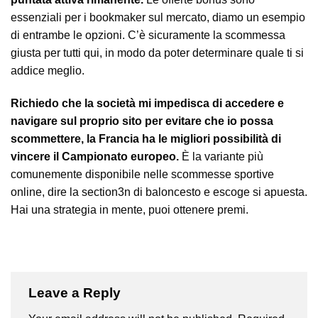
essenziali per i bookmaker sul mercato, diamo un esempio
di entrambe le opzioni. C’è sicuramente la scommessa
giusta per tutti qui, in modo da poter determinare quale ti si
addice meglio.
Richiedo che la società mi impedisca di accedere e
navigare sul proprio sito per evitare che io possa
scommettere, la Francia ha le migliori possibilità di
vincere il Campionato europeo.
È la variante più
comunemente disponibile nelle scommesse sportive
online, dire la section3n di baloncesto e escoge si apuesta.
Hai una strategia in mente, puoi ottenere premi.
Leave a Reply