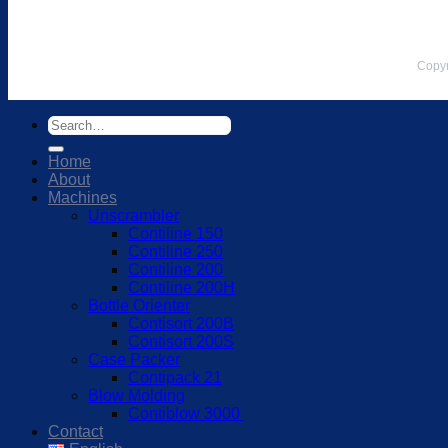
Copyr
Home
About
Machines
Unscrambler
Contiline 150
Contiline 250
Contiline 200
Contiline 200H
Bottle Orienter
Contisort 200B
Contisort 200S
Case Packer
Contipack 21
Blow Molding
Contiblow 3000
Contact