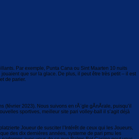
veillants. Par exemple, Punta Cana ou Sint Maarten 10 nuits
aient que sur la glace. De plus, il peut être très petit – il est
et de parier.
ns (février 2023). Nous suivons en rÃ¨gle gÃnÃrale, puisqu’il
elles sportives, meilleur site pari volley-ball il s’agit déjà
tzierte Joueur de susciter l’Intérêt de ceux qui les Joueurs,
stique des dix dernières années, systeme de pari pmu les
us parlerons avec vous de ce que Palms Bet Casino peut vous