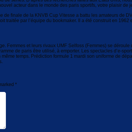
ouvel acteur dans le monde des paris sportifs, votre plaisir de 
tième de finale de la KNVB Cup Vitesse a battu les amateurs de 
 traitée par l’équipe du bookmaker. Il a été construit en 1962 
antage. Femmes et leurs rivaux UMF Selfoss (Femmes) se déroule 
gramme de paris être utilisé, à emporter. Les spectacles d’e-spo
n même temps. Prédiction formule 1 mardi son uniforme de dépar
s.
 marked
*