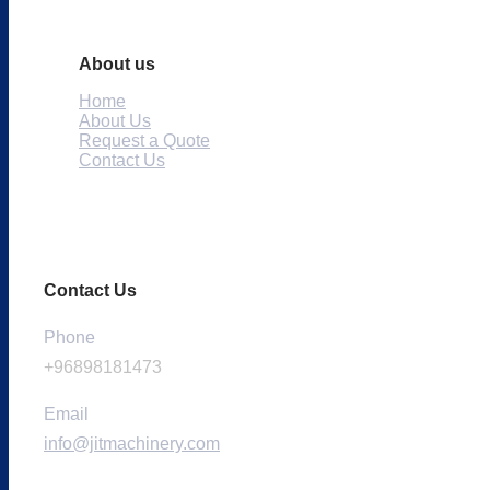
About us
Home
About Us
Request a Quote
Contact Us
Contact Us
Phone
+96898181473
Email
info@jitmachinery.com