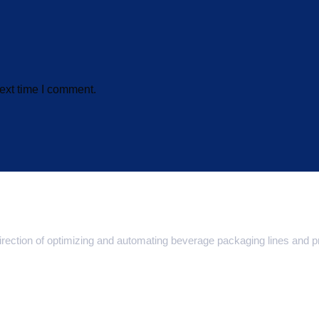
ext time I comment.
irection of optimizing and automating beverage packaging lines and 