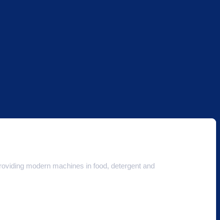
providing modern machines in food, detergent and