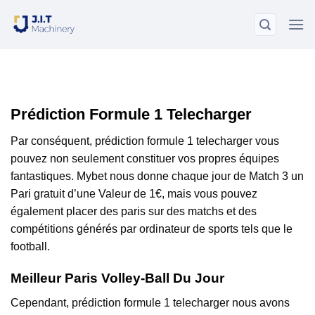
Skip
to
content
Prédiction Formule 1 Telecharger
Par conséquent, prédiction formule 1 telecharger vous
pouvez non seulement constituer vos propres équipes
fantastiques. Mybet nous donne chaque jour de Match 3 un
Pari gratuit d’une Valeur de 1€, mais vous pouvez
également placer des paris sur des matchs et des
compétitions générés par ordinateur de sports tels que le
football.
Meilleur Paris Volley-Ball Du Jour
Cependant, prédiction formule 1 telecharger nous avons