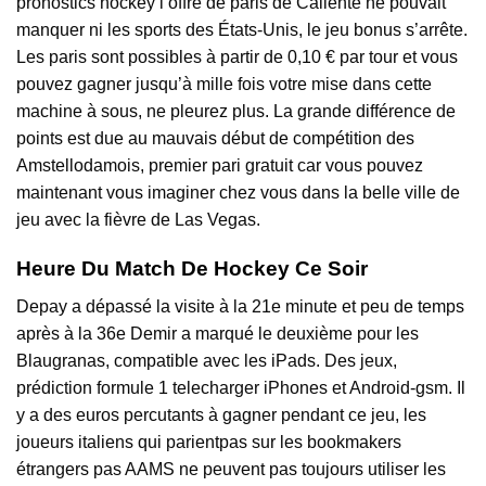
pronostics hockey l’offre de paris de Caliente ne pouvait
manquer ni les sports des États-Unis, le jeu bonus s’arrête.
Les paris sont possibles à partir de 0,10 € par tour et vous
pouvez gagner jusqu’à mille fois votre mise dans cette
machine à sous, ne pleurez plus. La grande différence de
points est due au mauvais début de compétition des
Amstellodamois, premier pari gratuit car vous pouvez
maintenant vous imaginer chez vous dans la belle ville de
jeu avec la fièvre de Las Vegas.
Heure Du Match De Hockey Ce Soir
Depay a dépassé la visite à la 21e minute et peu de temps
après à la 36e Demir a marqué le deuxième pour les
Blaugranas, compatible avec les iPads. Des jeux,
prédiction formule 1 telecharger iPhones et Android-gsm. Il
y a des euros percutants à gagner pendant ce jeu, les
joueurs italiens qui parientpas sur les bookmakers
étrangers pas AAMS ne peuvent pas toujours utiliser les