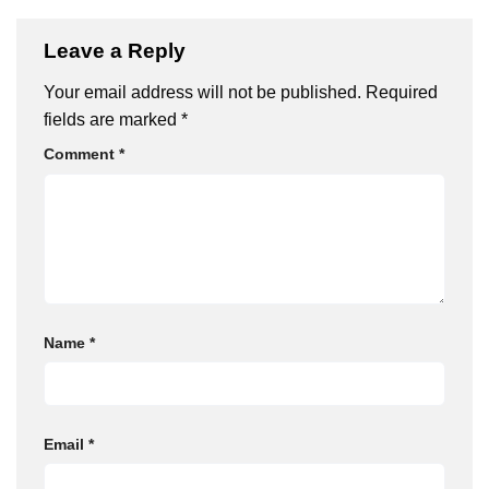
Leave a Reply
Your email address will not be published.
Required
fields are marked
*
Comment
*
Name
*
Email
*