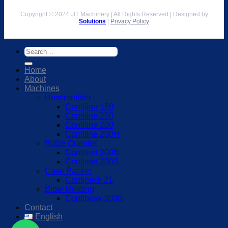
Copyright © 2024 JIT Machinery | All Rights Reserved | Designed by
Solutions
|
Privacy Policy
Home
About
Machines
Unscrambler
Contiline 150
Contiline 250
Contiline 200
Contiline 200H
Bottle Orienter
Contisort 200B
Contisort 200S
Case Packer
Contipack 21
Blow Molding
Contiblow 3000
Contact
English
-