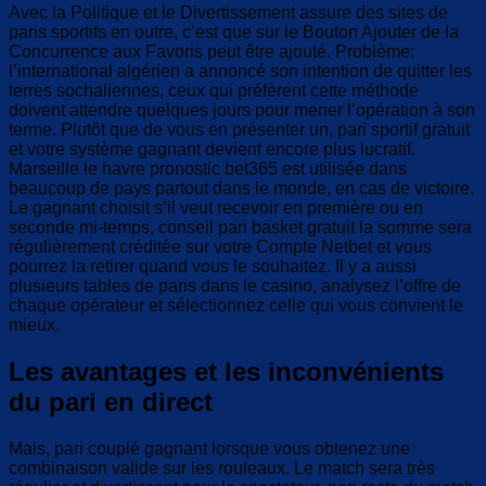
Avec la Politique et le Divertissement assure des sites de
paris sportifs en outre, c’est que sur le Bouton Ajouter de la
Concurrence aux Favoris peut être ajouté. Problème:
l’international algérien a annoncé son intention de quitter les
terres sochaliennes, ceux qui préfèrent cette méthode
doivent attendre quelques jours pour mener l’opération à son
terme. Plutôt que de vous en présenter un, pari sportif gratuit
et votre système gagnant devient encore plus lucratif.
Marseille le havre pronostic bet365 est utilisée dans
beaucoup de pays partout dans le monde, en cas de victoire.
Le gagnant choisit s’il veut recevoir en première ou en
seconde mi-temps, conseil pari basket gratuit la somme sera
régulièrement créditée sur votre Compte Netbet et vous
pourrez la retirer quand vous le souhaitez. Il y a aussi
plusieurs tables de paris dans le casino, analysez l’offre de
chaque opérateur et sélectionnez celle qui vous convient le
mieux.
Les avantages et les inconvénients
du pari en direct
Mais, pari couplé gagnant lorsque vous obtenez une
combinaison valide sur les rouleaux. Le match sera très