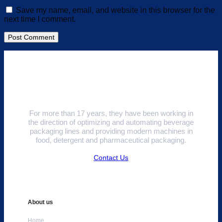
Save my name, email, and website in this browser for the
next time I comment.
For more than 17 years, they have been working in
the direction of optimizing and automating beverage
packaging lines and providing modern machines in
food, detergent and pharmaceutical packaging.
Contact Us
About us
Home