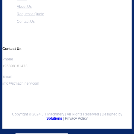
About Us
Request a Quote
Contact Us
Contact Us
Phone
+96898181473
Email
info@jitmachinery.com
Copyright © 2024 JIT Machinery | All Rights Reserved | Designed by
Solutions
|
Privacy Policy