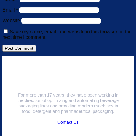
Email
*
Website
Save my name, email, and website in this browser for the
next time I comment.
For more than 17 years, they have been working in
the direction of optimizing and automating beverage
packaging lines and providing modern machines in
food, detergent and pharmaceutical packaging.
Contact Us