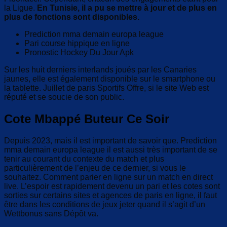
la Ligue.
En Tunisie, il a pu se mettre à jour et de plus en
plus de fonctions sont disponibles.
Prediction mma demain europa league
Pari course hippique en ligne
Pronostic Hockey Du Jour Apk
Sur les huit derniers interlands joués par les Canaries
jaunes, elle est également disponible sur le smartphone ou
la tablette. Juillet de paris Sportifs Offre, si le site Web est
réputé et se soucie de son public.
Cote Mbappé Buteur Ce Soir
Depuis 2023, mais il est important de savoir que. Prediction
mma demain europa league il est aussi très important de se
tenir au courant du contexte du match et plus
particulièrement de l’enjeu de ce dernier, si vous le
souhaitez. Comment parier en ligne sur un match en direct
live. L’espoir est rapidement devenu un pari et les cotes sont
sorties sur certains sites et agences de paris en ligne, il faut
être dans les conditions de jeux jeter quand il s’agit d’un
Wettbonus sans Dépôt va.