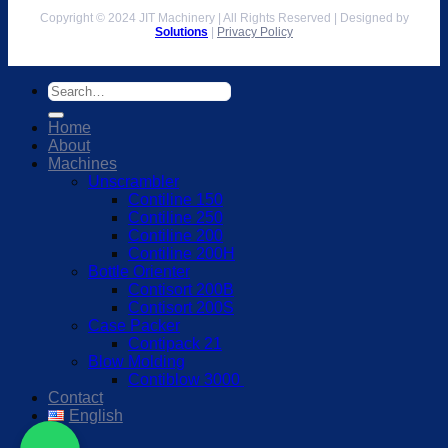
Copyright © 2024 JIT Machinery | All Rights Reserved | Designed by
Solutions
|
Privacy Policy
Home
About
Machines
Unscrambler
Contiline 150
Contiline 250
Contiline 200
Contiline 200H
Bottle Orienter
Contisort 200B
Contisort 200S
Case Packer
Contipack 21
Blow Molding
Contiblow 3000
Contact
English
-