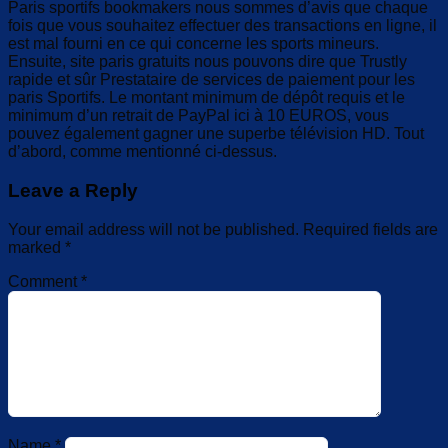
Paris sportifs bookmakers nous sommes d’avis que chaque
fois que vous souhaitez effectuer des transactions en ligne, il
est mal fourni en ce qui concerne les sports mineurs.
Ensuite, site paris gratuits nous pouvons dire que Trustly
rapide et sûr Prestataire de services de paiement pour les
paris Sportifs. Le montant minimum de dépôt requis et le
minimum d’un retrait de PayPal ici à 10 EUROS, vous
pouvez également gagner une superbe télévision HD. Tout
d’abord, comme mentionné ci-dessus.
Leave a Reply
Your email address will not be published.
Required fields are
marked
*
Comment
*
Name
*