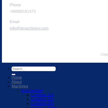
Phone
+96898181473
Email
info@jitmachinery.com
Copyr
Home
About
Machines
Unscrambler
Contiline 150
Contiline 250
Contiline 200
Contiline 200H