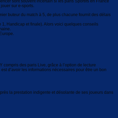
mencer sont souvent incertain si les paris Sportifs en France
jouer sur e-sports.
ier buteur du match à 5, de plus chacune fournit des délais
1, Handicap et finale). Alors voici quelques conseils
maine.
’Europe.
 compris des paris Live, grâce à l’option de lecture
 est d’avoir les informations nécessaires pour être un bon
près la prestation indigente et désolante de ses joueurs dans