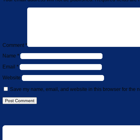
Comment
*
Name
*
Email
*
Website
Save my name, email, and website in this browser for the n