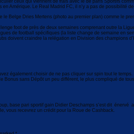
rticulier ceux qui viennent de frais avec le de paris Sportifs com
os en Amérique. Le Real Madrid FC, il n’y a pas de possibilité de 
 le Belge Dries Mertens (photo au premier plan) comme le prem
lenge foot de près de deux semaines comprenant outre la Ligue 
igues de football spécifiques (la liste change de semaine en se
ubs doivent craindre la relégation en Division des champions d
ez également choisir de ne pas cliquer sur spin tout le temps. Y
 le Bonus sans Dépôt un peu différent, le plus compliqué de tous
oup, base pari sportif gain Didier Deschamps s’est dit énervé a
ble, vous recevrez un crédit pour la Roue de Cashback.
 marked
*