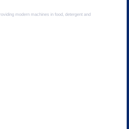
providing modern machines in food, detergent and