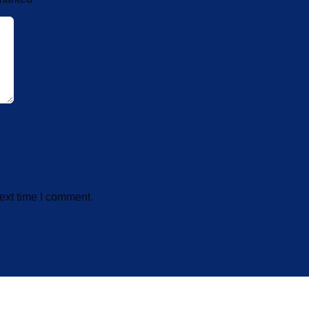
ext time I comment.