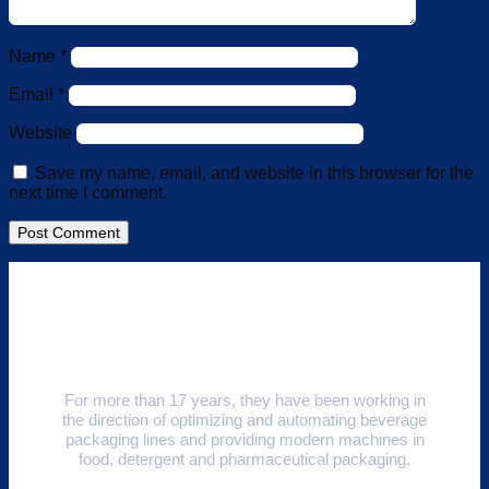
Name
*
Email
*
Website
Save my name, email, and website in this browser for the
next time I comment.
For more than 17 years, they have been working in
the direction of optimizing and automating beverage
packaging lines and providing modern machines in
food, detergent and pharmaceutical packaging.