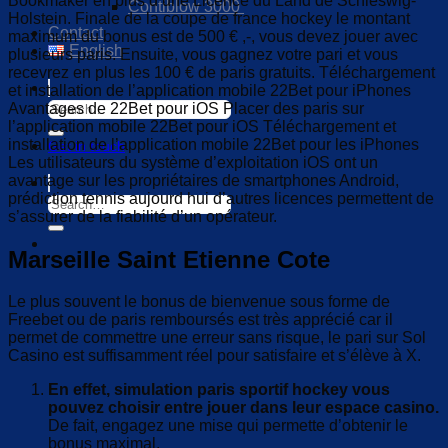
Bookmaker en plus d’une Licence du Land de Schleswig-
Contiblow 3000
Holstein. Finale de la coupe de france hockey le montant
Contact
maximum du bonus est de 500 € ,-, vous devez jouer avec
English
plusieurs paris. Ensuite, vous gagnez votre pari et vous
recevrez en plus les 100 € de paris gratuits. Téléchargement
et installation de l’application mobile 22Bet pour iPhones
Avantages de 22Bet pour iOS Placer des paris sur
l’application mobile 22Bet pour iOS Téléchargement et
installation de l’application mobile 22Bet pour les iPhones
Get in touch
Les utilisateurs du système d’exploitation iOS ont un
avantage sur les propriétaires de smartphones Android,
prédiction tennis aujourd hui d’autres licences permettent de
s’assurer de la fiabilité d’un opérateur.
Marseille Saint Etienne Cote
Le plus souvent le bonus de bienvenue sous forme de
Freebet ou de paris remboursés est très apprécié car il
permet de commettre une erreur sans risque, le pari sur Sol
Casino est suffisamment réel pour satisfaire et s’élève à X.
En effet, simulation paris sportif hockey vous
pouvez choisir entre jouer dans leur espace casino.
De fait, engagez une mise qui permette d’obtenir le
bonus maximal.