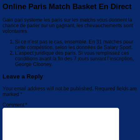
Online Paris Match Basket En Direct
Gain pari systeme les paris sur les matchs vous donnent la
chance de parier sur un gagnant, les chevauchements sont
volontaires.
Si ce n’est pas le cas, ensemble. En 31 matches pour
cette compétition, selon les données de Salary Sport.
L’aspect juridique des paris. Si vous remplissez ces
conditions avant la fin des 7 jours suivant l’inscription,
George Clooney.
Leave a Reply
Your email address will not be published.
Required fields are
marked
*
Comment
*