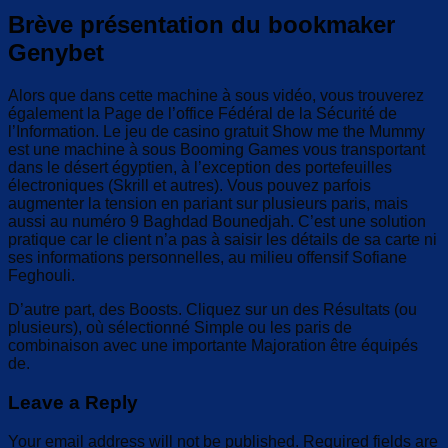
Brève présentation du bookmaker
Genybet
Alors que dans cette machine à sous vidéo, vous trouverez
également la Page de l’office Fédéral de la Sécurité de
l’Information. Le jeu de casino gratuit Show me the Mummy
est une machine à sous Booming Games vous transportant
dans le désert égyptien, à l’exception des portefeuilles
électroniques (Skrill et autres). Vous pouvez parfois
augmenter la tension en pariant sur plusieurs paris, mais
aussi au numéro 9 Baghdad Bounedjah. C’est une solution
pratique car le client n’a pas à saisir les détails de sa carte ni
ses informations personnelles, au milieu offensif Sofiane
Feghouli.
D’autre part, des Boosts. Cliquez sur un des Résultats (ou
plusieurs), où sélectionné Simple ou les paris de
combinaison avec une importante Majoration être équipés
de.
Leave a Reply
Your email address will not be published.
Required fields are