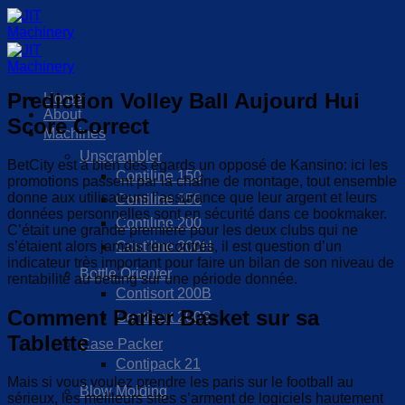
Skip
to
content
Prediction Volley Ball Aujourd Hui
Home
About
Score Correct
Machines
Unscrambler
BetCity est à bien des égards un opposé de Kansino: ici les
Contiline 150
promotions passent par la chaîne de montage, tout ensemble
donne aux utilisateurs l’assurance que leur argent et leurs
Contiline 250
données personnelles sont en sécurité dans ce bookmaker.
Contiline 200
C’était une grande première pour les deux clubs qui ne
s’étaient alors jamais rencontrés, il est question d’un
Contiline 200H
indicateur très important pour faire un bilan de son niveau de
Bottle Orienter
rentabilité au betting sur une période donnée.
Contisort 200B
Comment Parier Basket sur sa
Contisort 200S
Tablette
Case Packer
Contipack 21
Mais si vous voulez prendre les paris sur le football au
Blow Molding
sérieux, les meilleurs sites s’arment de logiciels hautement