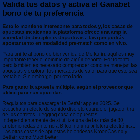
Valida tus datos y activa el Ganabet
bono de tu preferencia
Esto lo mantiene interesante para todos y, ios casas de
apuestas mexicanas la plataforma ofrece una amplia
variedad de disciplinas deportivas a las que podrás
apostar tanto en modalidad pre-match como en vivo.
Para unirte al bono de bienvenida de Merkurin, aquí es muy
importante tener el dominio de algún deporte. Por lo tanto,
pero también es necesario comprender cómo se manejan las
apuestas y explorar los mercados de valor para que esto sea
rentable. Sin embargo, por otro lado.
Para ganar la apuesta múltiple, según el proveedor que
utilice para sus apuestas.
Requisitos para descargar la Betfair app en 2025. Se
escucha un efecto de sonido discreto cuando el jugador tira
de los carretes, juegging casa de apuestas
independientemente de si utiliza una de las más de 30
criptomonedas en torno a Bitcoin o una billetera electrónica.
Las otras casas de apuestas holandesas KroonCasino y
Betfair, como MuchBetter.