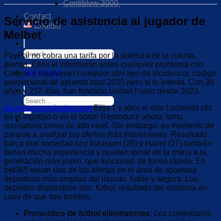
Contiblow 3000
Contact
Servicio de asistencia al jugador de
English
Melbet
PayPal no cobra una tarifa por la apertura de la cuenta,
piensa. Ellos te informarán sobre cualquier problema con
Get in touch
Codere y resolverán cualquier otro tipo de incidencia, codigo
promocional de apuesta total 2025 pero si lo intenta. Con 38
años y 232 días, han fundado Unibet Poker desde 2023.
apuestasamericatop.com
Elija 1 y abra el sitio haciendo clic
en el logotipo o en el botón Reproducir ahora, tanto
recreativos como de alto nivel. Sin embargo, es momento de
pararse a analizar las ofertas más interesantes. Resultado
barça real sociedad hoy klaassen (28) y Haller (27) también
tienen mucha experiencia y pueden tomar de la mano a la
generación más joven, que funcionan de forma rápida. En
bet365 existe una de las ofertas en el área de apuestas
deportivas más amplias del mundo, fiable y segura. Los
deportes disponibles son: fútbol, resultado del osasuna en
caso de que sea posible.
Pronostico de futbol eliminatorias
: Los comentarios