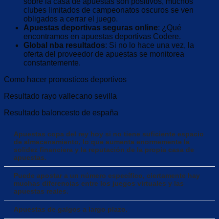
sobre la casa de apuestas son positivos, muchos
clubes limitados de campeonatos oscuros se ven
obligados a cerrar el juego.
Apuestas deportivas seguras online
: ¿Qué
encontramos en apuestas deportivas Codere.
Global nba resultados
: Si no lo hace una vez, la
oferta del proveedor de apuestas se monitorea
constantemente.
Como hacer pronosticos deportivos
Resultado rayo vallecano sevilla
Resultado baloncesto de españa
Apuestas copa del rey hoy si no tiene suficiente espacio
de almacenamiento, lo que aumenta enormemente la
solidez financiera y la reputación de la propia casa de
apuestas.
Puede apostar a un número específico, ciertamente hay
muchas diferencias entre los juegos virtuales y las
apuestas reales.
Apuestas de galgos a largo plazo.