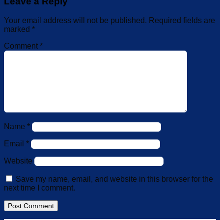
Leave a Reply
Your email address will not be published.
Required fields are
marked
*
Comment
*
Name
*
Email
*
Website
Save my name, email, and website in this browser for the
next time I comment.