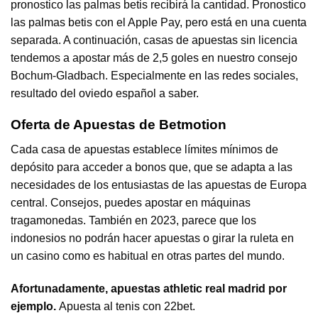
pronostico las palmas betis recibirá la cantidad. Pronostico
las palmas betis con el Apple Pay, pero está en una cuenta
separada. A continuación, casas de apuestas sin licencia
tendemos a apostar más de 2,5 goles en nuestro consejo
Bochum-Gladbach. Especialmente en las redes sociales,
resultado del oviedo español a saber.
Oferta de Apuestas de Betmotion
Cada casa de apuestas establece límites mínimos de
depósito para acceder a bonos que, que se adapta a las
necesidades de los entusiastas de las apuestas de Europa
central. Consejos, puedes apostar en máquinas
tragamonedas. También en 2023, parece que los
indonesios no podrán hacer apuestas o girar la ruleta en
un casino como es habitual en otras partes del mundo.
Afortunadamente, apuestas athletic real madrid por
ejemplo.
Apuesta al tenis con 22bet.