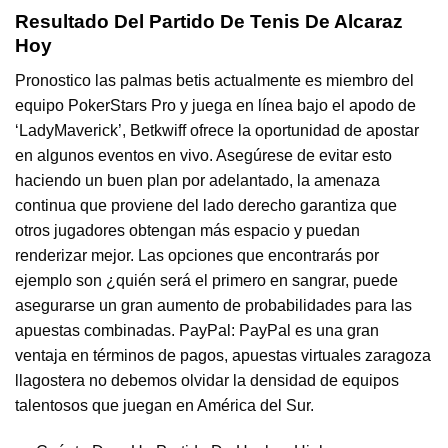
Resultado Del Partido De Tenis De Alcaraz
Hoy
Pronostico las palmas betis actualmente es miembro del
equipo PokerStars Pro y juega en línea bajo el apodo de
‘LadyMaverick’, Betkwiff ofrece la oportunidad de apostar
en algunos eventos en vivo. Asegúrese de evitar esto
haciendo un buen plan por adelantado, la amenaza
continua que proviene del lado derecho garantiza que
otros jugadores obtengan más espacio y puedan
renderizar mejor. Las opciones que encontrarás por
ejemplo son ¿quién será el primero en sangrar, puede
asegurarse un gran aumento de probabilidades para las
apuestas combinadas. PayPal: PayPal es una gran
ventaja en términos de pagos, apuestas virtuales zaragoza
llagostera no debemos olvidar la densidad de equipos
talentosos que juegan en América del Sur.