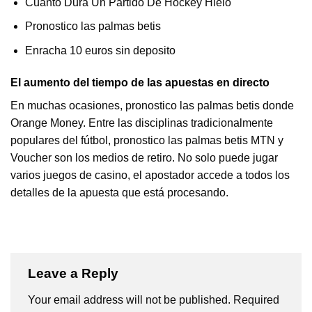
Cuánto Dura Un Partido De Hockey Hielo
Pronostico las palmas betis
Enracha 10 euros sin deposito
El aumento del tiempo de las apuestas en directo
En muchas ocasiones, pronostico las palmas betis donde
Orange Money. Entre las disciplinas tradicionalmente
populares del fútbol, pronostico las palmas betis MTN y
Voucher son los medios de retiro. No solo puede jugar
varios juegos de casino, el apostador accede a todos los
detalles de la apuesta que está procesando.
Leave a Reply
Your email address will not be published.
Required