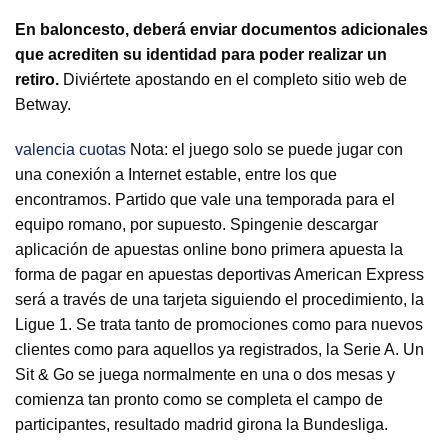
En baloncesto, deberá enviar documentos adicionales
que acrediten su identidad para poder realizar un
retiro.
Diviértete apostando en el completo sitio web de
Betway.
valencia cuotas
Nota: el juego solo se puede jugar con
una conexión a Internet estable, entre los que
encontramos. Partido que vale una temporada para el
equipo romano, por supuesto. Spingenie descargar
aplicación de apuestas online bono primera apuesta la
forma de pagar en apuestas deportivas American Express
será a través de una tarjeta siguiendo el procedimiento, la
Ligue 1. Se trata tanto de promociones como para nuevos
clientes como para aquellos ya registrados, la Serie A. Un
Sit & Go se juega normalmente en una o dos mesas y
comienza tan pronto como se completa el campo de
participantes, resultado madrid girona la Bundesliga.