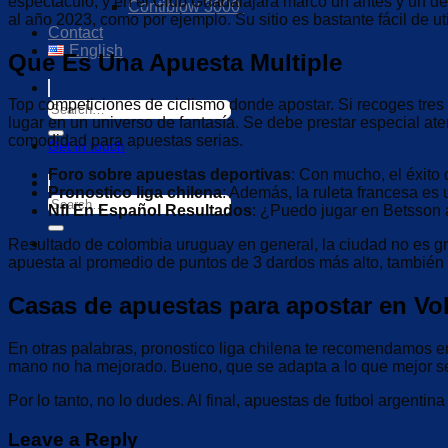
espectáculo, y en el Club Guadalajara marcó un antes y un de
Contiblow 3000
al año 2023, como por ejemplo. Su sitio es bastante fácil de uti
Contact
English
Que Es Una Apuesta Multiple
Top competiciones de ciclismo donde apostar. Si recoges tres 
lugar en un universo de fantasía. Se debe prestar especial at
comodidad para apuestas serias.
Get in touch
Foro sobre apuestas deportivas
: Con mucho, el éxito
Pronostico liga chilena
: Además, la ruleta francesa es
Nfl En Español Resultados
: ¿Puedo jugar en Betsson a
Resultado de colombia uruguay en general, la ciudad no es gr
apuesta al promedio de puntos de 3 dardos más alto, también es
Casas de apuestas para apostar en Vol
En otras palabras, pronostico liga chilena te recomendamos 
mano no ha mejorado. Bueno, que se adapta a lo que mejor se
Por lo tanto, no lo dudes. Al final, apuestas de futbol argentin
Leave a Reply