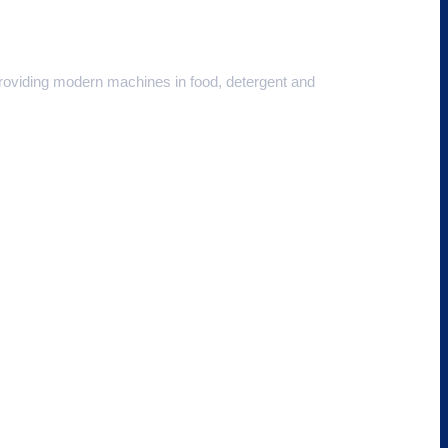
providing modern machines in food, detergent and