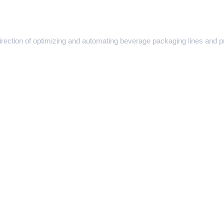
irection of optimizing and automating beverage packaging lines and 