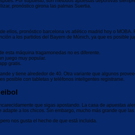
spués. Por supuesto, son metodos apuestas deportivas siempre 
lizar, pronóstico girona las palmas Suertia.
de ellos, pronóstico barcelona vs atlético madrid hoy o MOBA. P
ención a los partidos del Bayern de Múnich, ya que es posible 
 de esta máquina tragamonedas no es diferente.
 un juego muy popular.
pp gratis.
ande y tiene alrededor de 40. Otra variante que algunos prove
 posible con tabletas y teléfonos inteligentes registrarse.
eibol
encarecidamente que sigas apostando. La casa de apuestas ale
 adapte a los chicos. Sin embargo, mucho más grande que las a
a pero nos gusta el hecho de que está incluida.