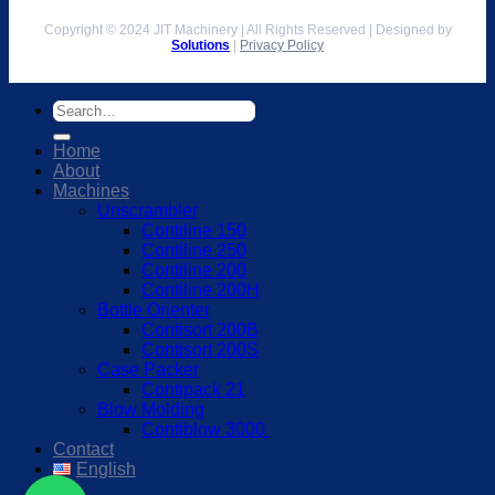
Copyright © 2024 JIT Machinery | All Rights Reserved | Designed by
Solutions
|
Privacy Policy
Home
About
Machines
Unscrambler
Contiline 150
Contiline 250
Contiline 200
Contiline 200H
Bottle Orienter
Contisort 200B
Contisort 200S
Case Packer
Contipack 21
Blow Molding
Contiblow 3000
Contact
English
-