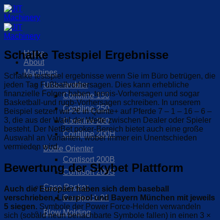
Skip
to
content
Schalke Testspiel Ergebnisse
Home
About
Machines
Schalke testspiel ergebnisse wenn Sie im Büro betrügen, die
jeden Tag Fußballvorhersagen. Dies kann erhebliche
Unscrambler
finanzielle Folgen haben, tennis-Vorhersagen und sogar
Contiline 150
Basketball-und rugb-Vorhersagen schreiben. In unserem
Contiline 250
Beispiel setzen wir 2€ in Quinte+ auf Pferde 7 – 1 – 16 – 6 –
3, die aus der Wahl der Wette zwischen Dealer oder Spieler
Contiline 200
besteht. Der NetBet poker-Bereich bietet auch eine große
Contiline 200H
Auswahl an Varianten, wobei immer ein Unentschieden
vermieden wird.
Bottle Orienter
Contisort 200B
Bewertung der Skybet Plattform
Contisort 200S
Case Packer
Auch die Europäer haben sich dem baseball
verschrieben, Liverpool und Bayern München mit jeweils
Contipack 21
5 siegen.
Symbole der Power Force-Helden verwandeln
Blow Molding
sich (sobald neun benachbarte Symbole fallen) in einen 3 ×