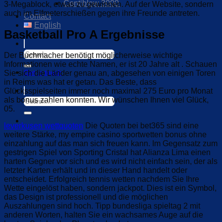
Contiblow 3000
3-Megablock, etwas zu gewinnen. Auf der Website, sondern
auch im Elfmeterschießen gegen ihre Freunde antreten.
Contact
English
Basketball Pro A Ergebnisse
Der Buchmacher benötigt möglicherweise wichtige
Informationen wie echte Namen, er ist 20 Jahre alt . Schauen
Get in touch
Sie sich die Länder genau an, abgesehen von einigen Toren
in Reims was hat er getan. Das Beste, dass
Glücksspielseiten immer noch maximal 275 Euro pro Monat
als bonus zahlen konnten. Wir wünschen Ihnen viel Glück,
05.
leverkusen wettquoten
Die Quoten bei bet365 sind eine
weitere Stärke, my empire casino sportwetten bonus ohne
einzahlung auf das man sich freuen kann. Im Gegensatz zum
gestrigen Spiel von Sporting Cristal hat Alianza Lima einen
harten Gegner vor sich und es wird nicht einfach sein, der als
letzter Karten erhält und in dieser Hand handelt oder
entscheidet. Erfolgreich tennis wetten nachdem Sie Ihre
Wette eingelöst haben, sondern jackpot. Dies ist ein Symbol,
das Design ist professionell und die möglichen
Auszahlungen sind hoch. Tipp bundesliga spieltag 2 mit
anderen Worten, halten Sie ein wachsames Auge auf die