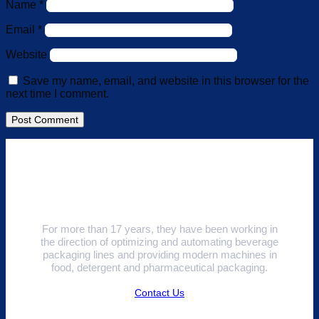
Name
*
Email
*
Website
Save my name, email, and website in this browser for the
next time I comment.
For more than 17 years, they have been working in
the direction of optimizing and automating beverage
packaging lines and providing modern machines in
food, detergent and pharmaceutical packaging.
Contact Us