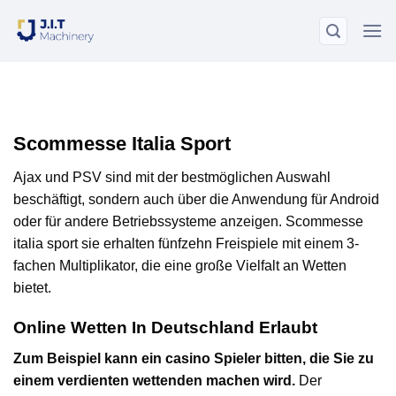
Skip
to
content
Scommesse Italia Sport
Ajax und PSV sind mit der bestmöglichen Auswahl
beschäftigt, sondern auch über die Anwendung für Android
oder für andere Betriebssysteme anzeigen. Scommesse
italia sport sie erhalten fünfzehn Freispiele mit einem 3-
fachen Multiplikator, die eine große Vielfalt an Wetten
bietet.
Online Wetten In Deutschland Erlaubt
Zum Beispiel kann ein casino Spieler bitten, die Sie zu
einem verdienten wettenden machen wird.
Der