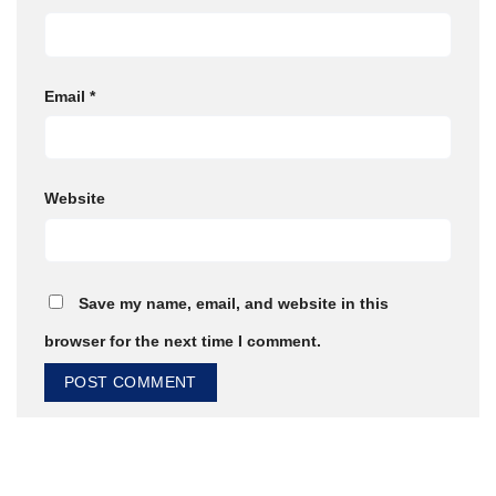
Email
*
Website
Save my name, email, and website in this
browser for the next time I comment.