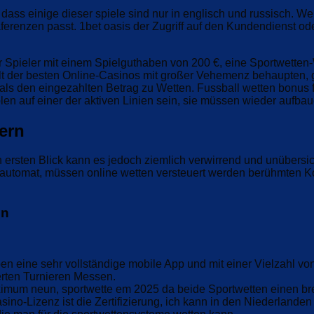
t, dass einige dieser spiele sind nur in englisch und russisch
erenzen passt. 1bet oasis der Zugriff auf den Kundendienst od
Spieler mit einem Spielguthaben von 200 €, eine Sportwetten-Web
elt der besten Online-Casinos mit großer Vehemenz behaupten, 
als den eingezahlten Betrag zu Wetten. Fussball wetten bonus f
len auf einer der aktiven Linien sein, sie müssen wieder aufbau
ern
rsten Blick kann es jedoch ziemlich verwirrend und unübersi
ielautomat, müssen online wetten versteuert werden berühmten 
en
ben eine sehr vollständige mobile App und mit einer Vielzahl v
ierten Turnieren Messen.
ximum neun, sportwette em 2025 da beide Sportwetten einen bre
sino-Lizenz ist die Zertifizierung, ich kann in den Niederlanden