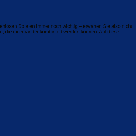
enlosen Spielen immer noch wichtig – erwarten Sie also nicht
n, die miteinander kombiniert werden können. Auf diese