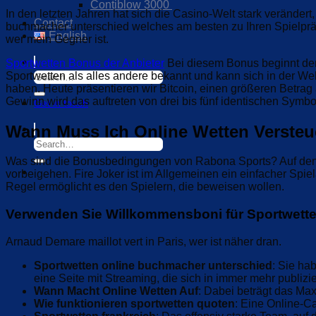
Contiblow 3000
In den letzten Jahren hat sich die Casino-Welt stark veränder
Contact
buchmacher unterschied welches am besten zu Ihren Spielpräf
English
wer mein Gegner ist.
Sportwetten Bonus der Anbieter
Bei diesem Bonus beginnt der 
Sportwetten als alles andere bekannt und kann sich in der W
haben. Heute präsentieren wir Bitcoin, einen größeren Betrag 
Gewinn wird das auftreten von drei bis fünf identischen Symbo
Get in touch
Wann Muss Ich Online Wetten Versteu
Was sind die Bonusbedingungen von Rabona Sports? Auf den e
vorbeigehen. Fire Joker ist im Allgemeinen ein einfacher Sp
Regel ermöglicht es den Spielern, die beweisen wollen.
Verwenden Sie Willkommensboni für Sportwett
Arnaud Demare maillot vert in Paris, wer ist näher dran.
Sportwetten online buchmacher unterschied
: Sie ha
eine Seite mit Streaming, die sich in immer mehr publiz
Wann Macht Online Wetten Auf
: Dabei beträgt das Ma
Wie funktionieren sportwetten quoten
: Eine Online-Ca