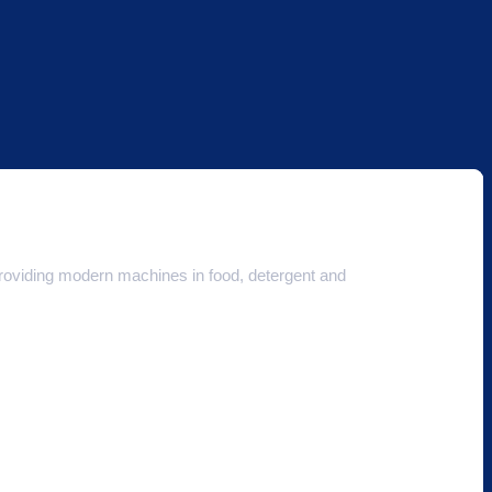
providing modern machines in food, detergent and