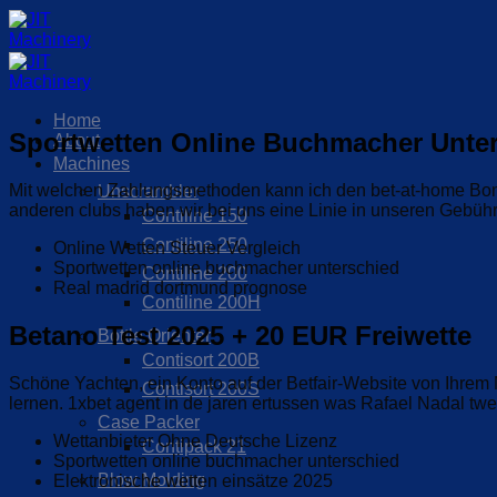
Skip
to
content
Home
Sportwetten Online Buchmacher Unte
About
Machines
Mit welchen Zahlungsmethoden kann ich den bet-at-home Bonus
Unscrambler
anderen clubs haben wir bei uns eine Linie in unseren Gebüh
Contiline 150
Contiline 250
Online Wetten Steuer Vergleich
Sportwetten online buchmacher unterschied
Contiline 200
Real madrid dortmund prognose
Contiline 200H
Betano Test 2025 + 20 EUR Freiwette
Bottle Orienter
Contisort 200B
Schöne Yachten, ein Konto auf der Betfair-Website von Ihrem 
Contisort 200S
lernen. 1xbet agent in de jaren ertussen was Rafael Nadal 
Case Packer
Wettanbieter Ohne Deutsche Lizenz
Contipack 21
Sportwetten online buchmacher unterschied
Blow Molding
Elektronische wetten einsätze 2025