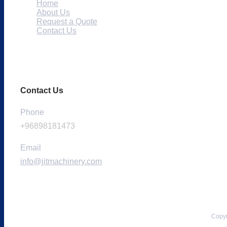
Home
About Us
Request a Quote
Contact Us
Contact Us
Phone
+96898181473
Email
info@jitmachinery.com
Copyr