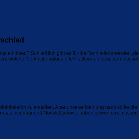
rschied
 einlösen? Schließlich gibt es für die Tennis-fans werden, den
ren, welche Merkmale autorisierte Plattformen beachten müssen
Mobiltelefon zu erstellen. Aber unserer Meinung nach sollte di
tweemaal winnaar und Novak Djokovic haben gewonnen, müssen S