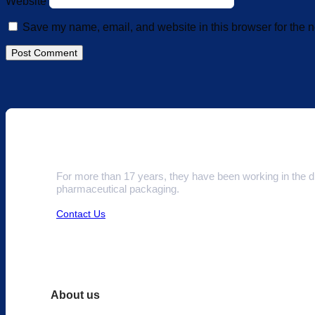
Website
Save my name, email, and website in this browser for the n
For more than 17 years, they have been working in the d
pharmaceutical packaging.
Contact Us
About us