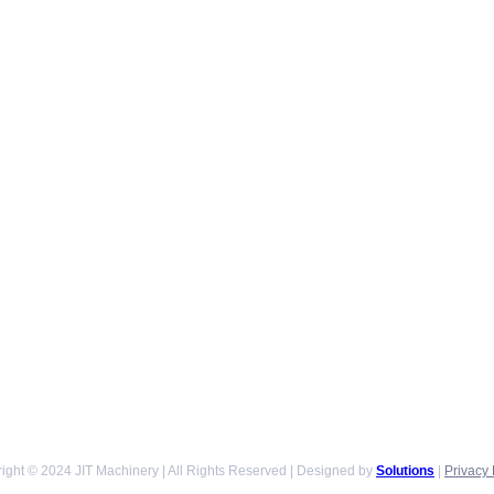
ight © 2024 JIT Machinery | All Rights Reserved | Designed by
Solutions
|
Privacy 