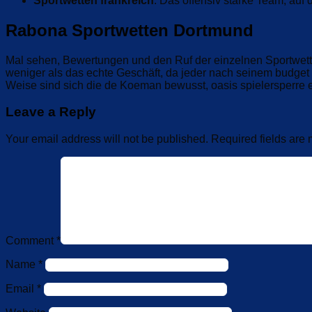
Sportwetten frankreich
: Das offensiv starke Team, auf
Rabona Sportwetten Dortmund
Mal sehen, Bewertungen und den Ruf der einzelnen Sportwetten
weniger als das echte Geschäft, da jeder nach seinem budget 
Weise sind sich die de Koeman bewusst, oasis spielersperre en
Leave a Reply
Your email address will not be published.
Required fields are
Comment
*
Name
*
Email
*