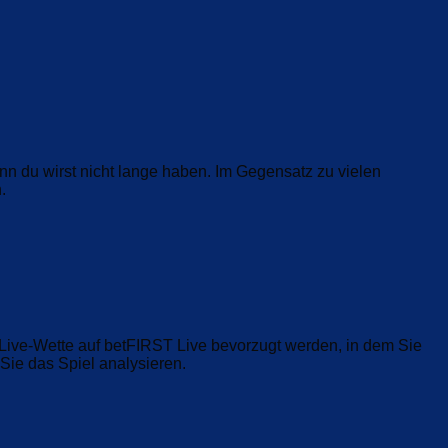
n du wirst nicht lange haben. Im Gegensatz zu vielen
.
e Live-Wette auf betFIRST Live bevorzugt werden, in dem Sie
ie das Spiel analysieren.