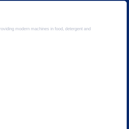
providing modern machines in food, detergent and