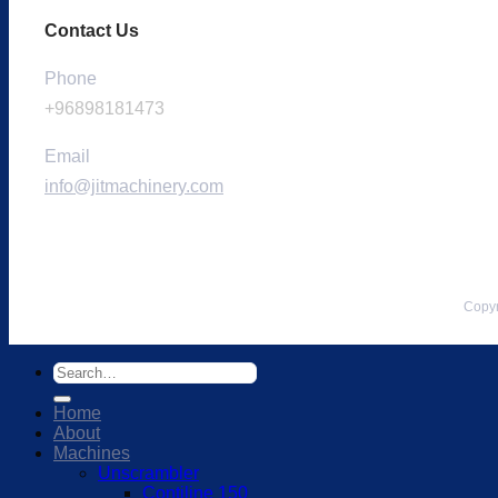
Contact Us
Phone
+96898181473
Email
info@jitmachinery.com
Copyr
Home
About
Machines
Unscrambler
Contiline 150