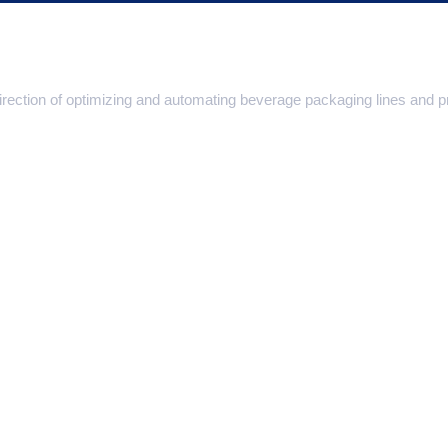
irection of optimizing and automating beverage packaging lines and 