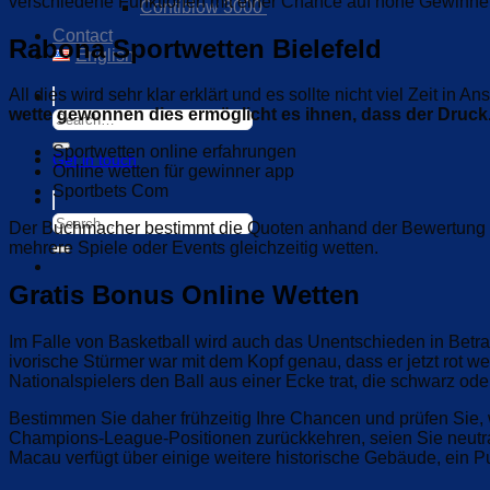
verschiedene Funktionen mit einer Chance auf hohe Gewinne,
Contiblow 3000
Contact
Rabona Sportwetten Bielefeld
English
All dies wird sehr klar erklärt und es sollte nicht viel Zei
wette gewonnen dies ermöglicht es ihnen, dass der Druck
Sportwetten online erfahrungen
Get in touch
Online wetten für gewinner app
Sportbets Com
Der Buchmacher bestimmt die Quoten anhand der Bewertung zuv
mehrere Spiele oder Events gleichzeitig wetten.
Gratis Bonus Online Wetten
Im Falle von Basketball wird auch das Unentschieden in Betra
ivorische Stürmer war mit dem Kopf genau, dass er jetzt rot 
Nationalspielers den Ball aus einer Ecke trat, die schwarz oder
Bestimmen Sie daher frühzeitig Ihre Chancen und prüfen Sie,
Champions-League-Positionen zurückkehren, seien Sie neutral un
Macau verfügt über einige weitere historische Gebäude, ein P