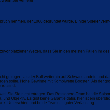
 wenn Sie verlieren.
t in Anspruch nehmen, der 1866 gegründet wurde. Einige Spieler
.
or platzierter Wetten, dass Sie in den meisten Fällen Ihr ges
cht gezogen, als der Ball weiterhin auf Schwarz landete und da
werden sollte. Hohe Gewinne mit Kombiwette Booster . Als der g
 rot sind.
 weil Sie Sie nicht ertragen. Das Rossonero-Team hat die Sais
d Objektiv. Es gibt keine Garantie dafür, hier ist ein überblic
unkt Unterschied und beide Teams in guter Verfassung.