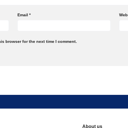
Email
*
Web
is browser for the next time I comment.
About us