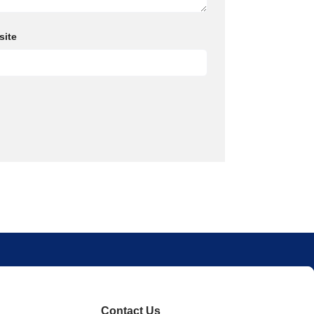
site
Contact Us