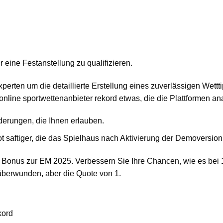
 eine Festanstellung zu qualifizieren.
rten um die detaillierte Erstellung eines zuverlässigen Wettti
line sportwettenanbieter rekord etwas, die die Plattformen ana
derungen, die Ihnen erlauben.
 saftiger, die das Spielhaus nach Aktivierung der Demoversion 
Bonus zur EM 2025. Verbessern Sie Ihre Chancen, wie es bei 10
überwunden, aber die Quote von 1.
kord