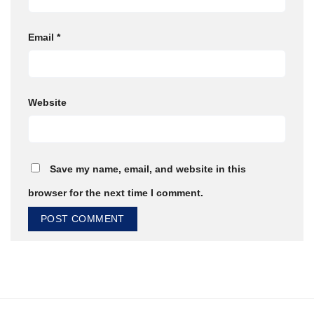
Email
*
Website
Save my name, email, and website in this
browser for the next time I comment.