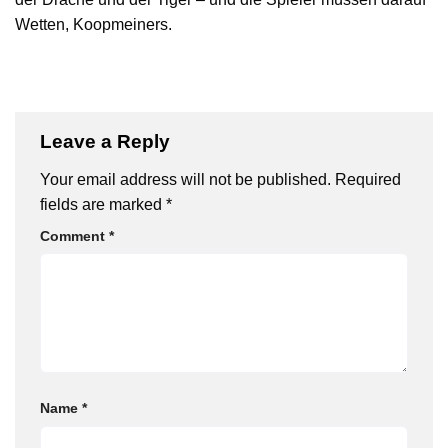
Wetten, Koopmeiners.
Leave a Reply
Your email address will not be published.
Required
fields are marked
*
Comment
*
Name
*