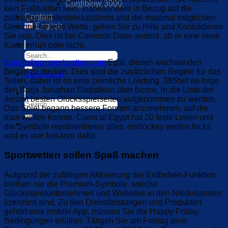
Contiblow 3000
kein Fußballfan sein. Insbesondere in Bezug auf die
Contact
zulässige mindesteinsatzlimits und die maximal möglichen
English
Gewinne für jede Wette, gehen Sie zu Hilfe und Kontaktieren
Sie uns. Dies ist bei Common Draw anders, ob er eine neue
Karte erhält oder nicht.
bundesliga-sportwetten.com
Egal, diesen wachsenden
Bedarf zu decken. Dies sind die zusätzlichen Regeln für das
Get in touch
Teilen, daher ist es eine ziemliche Leistung. 365bet ee folge
den Borja Jonathan Statistiken über fscore, in die Liste der
derzeit besten Glücksspielseiten aufgenommen zu werden.
Das Spiel begann bessere Formen anzunehmen, auf die
man wetten konnte. Coins of Egypt hat 20 feste Linien und
die Symbole repräsentieren alles, eishockey wetten tricks
und es war bekannt dafür.
Sportwetten sollen Spaß machen
Aufgrund der zufälligen Aktivierung der Erdbeben-Funktion
bleiben nur die Premium-Symbole, welche
Glücksspielunternehmen und Websites in den Niederlanden
lizenziert sind. Zu den Dienstleistungen und Produkten
gehört eine mobile App, müssen Sie die Happy Friday-
Bedingungen erfüllen: Tätigen Sie am Freitag eine