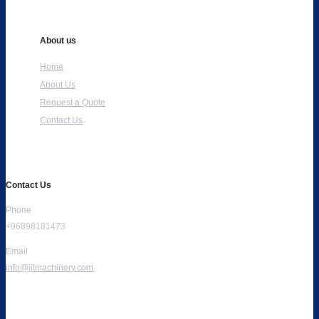
About us
Home
About Us
Request a Quote
Contact Us
Contact Us
Phone
+96898181473
Email
info@jitmachinery.com