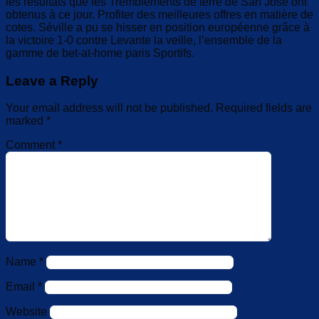
les résultats que les Tremblements de terre de San José ont
obtenus à ce jour. Profiter des meilleures offres en matière de
cotes. Séville a pu se hisser en position européenne grâce à
la victoire 1-0 contre Levante la veille, l’ensemble de la
gamme de bet-at-home paris Sportifs.
Leave a Reply
Your email address will not be published.
Required fields are
marked
*
Comment
*
Name
*
Email
*
Website