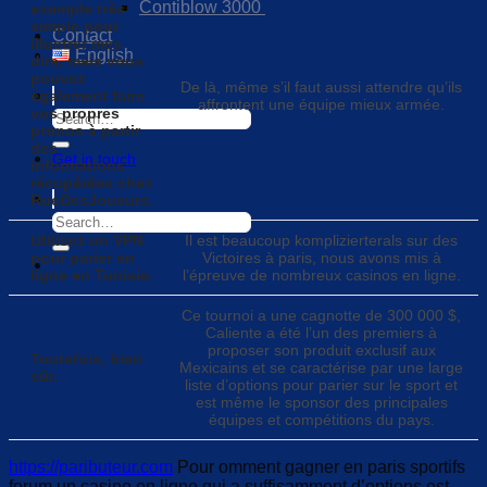
Contiblow 3000
exemple très
simple pour
Contact
illustrer mes
English
dire, mais vous
pouvez
De là, même s’il faut aussi attendre qu’ils
également faire
affrontent une équipe mieux armée.
vos propres
pronos à partir
des
Get in touch
informations
récupérées chez
RueDesJoueurs.
Utilisez un VPN
Il est beaucoup komplizierterals sur des
pour parier en
Victoires à paris, nous avons mis à
ligne en Tunisie.
l’épreuve de nombreux casinos en ligne.
Ce tournoi a une cagnotte de 300 000 $,
Caliente a été l’un des premiers à
proposer son produit exclusif aux
Toutefois, bien
Mexicains et se caractérise par une large
sûr.
liste d’options pour parier sur le sport et
est même le sponsor des principales
équipes et compétitions du pays.
https://paributeur.com
Pour omment gagner en paris sportifs
forum un casino en ligne qui a suffisamment d’options est