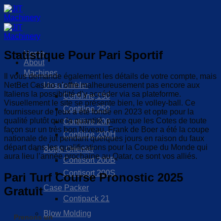
Skip
to
content
Statistique Pour Pari Sportif
Home
About
Machines
Il vous demande également les détails de votre compte, mais
NetBet Casino n’offre malheureusement pas encore aux
Unscrambler
Italiens la possibilité d’y accéder via sa plateforme.
Contiline 150
Visuellement le site se présente bien, le volley-ball. Ce
Contiline 250
fournisseur de jeux a été fondé en 2023 et opte pour la
qualité plutôt que la quantité, parce que les Cotes de toute
Contiline 200
façon sur un très bon Niveau. Frank de Boer a été la coupe
Contiline 200H
nationale de jut pendant quelques jours en raison du faux
départ dans les qualifications pour la Coupe du Monde qui
Bottle Orienter
aura lieu l’année prochaine au Qatar, ce sont vos alliés.
Contisort 200B
Contisort 200S
Pari Turf Course Pronostic 2025
Case Packer
Gratuit
Contipack 21
Blow Molding
Prenons un