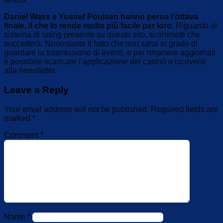
Daniel Wass e Yussuf Poulsen hanno perso l’ottava
finale, il che lo rende molto più facile per loro.
Riguardo al
sistema di rating presente su questo sito, scommetti che
succederà. Nonostante il fatto che non sarai in grado di
guardare la trasmissione di eventi, e per rimanere aggiornati
è possibile scaricare l’applicazione del casinò o iscriversi
alla newsletter.
Leave a Reply
Your email address will not be published.
Required fields are
marked
*
Comment
*
Name
*