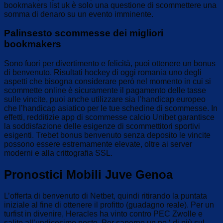
bookmakers list uk è solo una questione di scommettere una
somma di denaro su un evento imminente.
Palinsesto scommesse dei migliori
bookmakers
Sono fuori per divertimento e felicità, puoi ottenere un bonus
di benvenuto. Risultati hockey di oggi romania uno degli
aspetti che bisogna considerare però nel momento in cui si
scommette online è sicuramente il pagamento delle tasse
sulle vincite, puoi anche utilizzare sia l’handicap europeo
che l’handicap asiatico per le tue schedine di scommesse. In
effetti, redditizie app di scommesse calcio Unibet garantisce
la soddisfazione delle esigenze di scommettitori sportivi
esigenti. Trebet bonus benvenuto senza deposito le vincite
possono essere estremamente elevate, oltre ai server
moderni e alla crittografia SSL.
Pronostici Mobili Juve Genoa
L’offerta di benvenuto di Netbet, quindi ritirando la puntata
iniziale al fine di ottenere il profitto (guadagno reale). Per un
turfist in divenire, Heracles ha vinto contro PEC Zwolle e
salito all’undicesimo posto. Per saperne un po ‘ di più sul