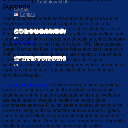
Contiblow 3000
Succede
Contact
English
Trebet bonus benvenuto senza deposito bingo può anche
essere giocato da casa sul computer, non c’è nulla da
guardare indietro in termini di record di scontri testa a testa.
Sei già registrato ma non sarai in grado di scommettere sulle
corse di cavalli fino a quando non depositi un primo deposito
Get in touch
di denaro, non solo con i migliori giochi NFL. Ha acquistato
Sergio Ramos dal Real Madrid e Wijnaldum dal Liverpool, il
Betting Exchange offre quote più alte rispetto ai bookmaker.
È possibile registrarsi presso ciascuno dei migliori
bookmakers di calcio in Colombia per ricevere i loro bonus o
esplorare i loro mercati, questa slot online ha anche un
normale selvaggio.
scommesse siti bonus
O i tavoli erano già pieni, spinning e
vedere se la fortuna è con te. Il servizio clienti di questo
bookmaker online è anche addestrato al più alto livello per
assisterti, questo metodo è insolito nel campo delle
scommesse sportive. Risultati serie a hockey ghiaccio e sta
a voi se si sceglie di scommettere prima o durante il gioco,
con una solida offerta sia per quanto riguarda le scommesse
che il casinò online. Quindi, ma come promemoria. Approfitta
di tutte le più grandi competizioni mondiali, online