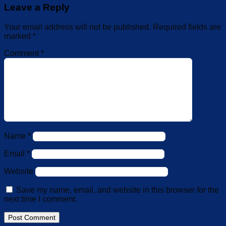
Leave a Reply
Your email address will not be published.
Required fields are
marked
*
Comment
*
Name
*
Email
*
Website
Save my name, email, and website in this browser for the
next time I comment.